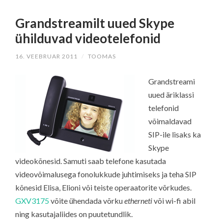
Grandstreamilt uued Skype
ühilduvad videotelefonid
16. VEEBRUAR 2011
/
TOOMAS
Grandstreami
uued äriklassi
telefonid
võimaldavad
SIP-ile lisaks ka
Skype
videokõnesid. Samuti saab telefone kasutada
videovõimalusega fonolukkude juhtimiseks ja teha SIP
kõnesid Elisa, Elioni või teiste operaatorite võrkudes.
GXV3175
võite ühendada võrku
etherneti
või wi-fi abil
ning kasutajaliides on puutetundlik.