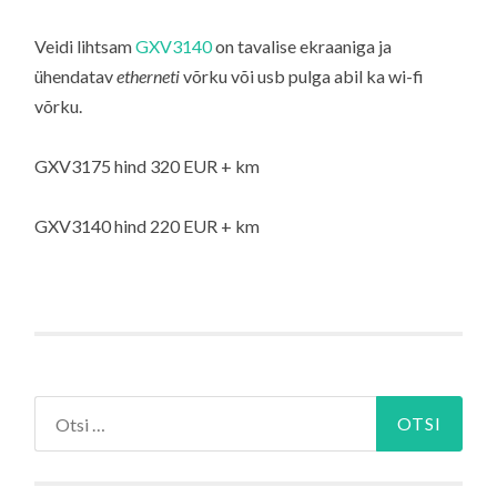
Veidi lihtsam
GXV3140
on tavalise ekraaniga ja
ühendatav
etherneti
võrku või usb pulga abil ka wi-fi
võrku.
GXV3175 hind 320 EUR + km
GXV3140 hind 220 EUR + km
Otsi: