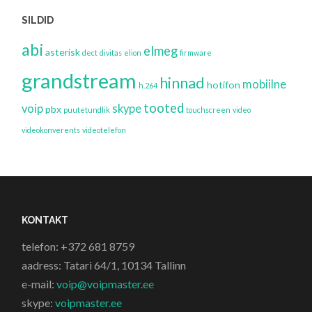
SILDID
abi
elmeg
asterisk
dect
divitas
elion
firmware
grandstream
hinnad
mobiilne
hotifon
h.264
tooted
voip
skype
pbx
puutetundlik
touchscreen
video
videokonverents
videotelefon
KONTAKT
telefon: +372 681 8759
aadress: Tatari 64/1, 10134 Tallinn
e-mail:
voip@voipmaster.ee
skype:
voipmaster.ee