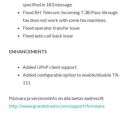
specified in 183 message
Fixed BH Telecom: Incoming T.38/Pass-through
fax does not work with some fax machines.
Fixed operator transfer issue
Fixed auto call back issue
ENHANCEMENTS
Added UPnP client support
Added configurable option to enable/disable TR-
111
Püsivara ja versiooniinfo on alla laetav aadressilt
http://www.grandstream.com/support/firmware