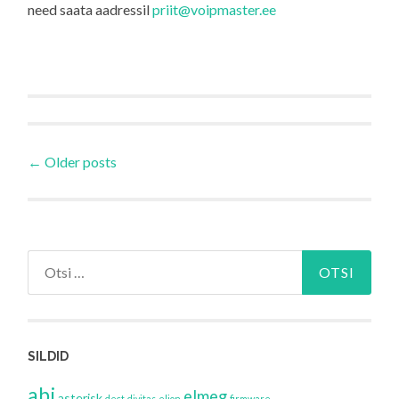
need saata aadressil
priit@voipmaster.ee
Postituste
←
Older posts
töölaud
Otsi:
SILDID
abi
elmeg
asterisk
dect
divitas
elion
firmware