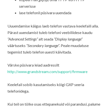
serverisse
lase telefonil püsivara uuendada
Uuuendamise käigus laeb telefon vastava keelefaili alla.
Pärast uuendamist tuleb telefoni veebiliidese kaudu
“Advanced Settings”
alt seada
“Display language”
väärtuseks
“Secondary language”
. Peale muudatuse
tegemist tuleb telefon uuesti käivitada.
Värske püsivara leiad aadressilt
http://www.grandstream.com/support/firmware
Keelefail sobib kasutamiseks kõigi GXP seeria
telefonidega.
Kui teil on tõlke osas ettepanekuid või parandusi, palume