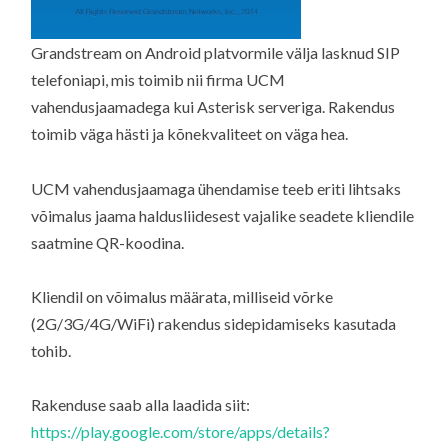
Grandstream on Android platvormile välja lasknud SIP
telefoniapi, mis toimib nii firma UCM
vahendusjaamadega kui Asterisk serveriga. Rakendus
toimib väga hästi ja kõnekvaliteet on väga hea.
UCM vahendusjaamaga ühendamise teeb eriti lihtsaks
võimalus jaama haldusliidesest vajalike seadete kliendile
saatmine QR-koodina.
Kliendil on võimalus määrata, milliseid võrke
(2G/3G/4G/WiFi) rakendus sidepidamiseks kasutada
tohib.
Rakenduse saab alla laadida siit:
https://play.google.com/store/apps/details?