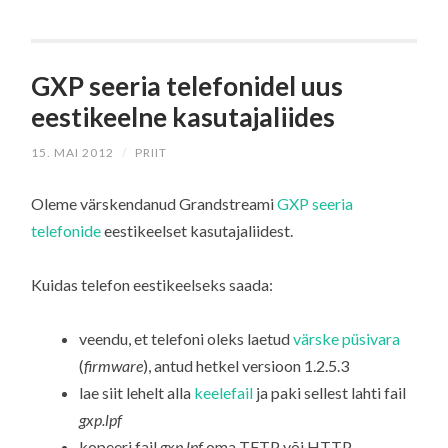
GXP seeria telefonidel uus
eestikeelne kasutajaliides
15. MAI 2012
/
PRIIT
Oleme värskendanud Grandstreami
GXP seeria
telefonide
eestikeelset kasutajaliidest.
Kuidas telefon eestikeelseks saada:
veendu, et telefoni oleks laetud
värske püsivara
(
firmware
), antud hetkel versioon 1.2.5.3
lae siit lehelt alla
keelefail
ja paki sellest lahti fail
gxp.lpf
kopeeri fail
gxp.lpf
oma TFTP või HTTP