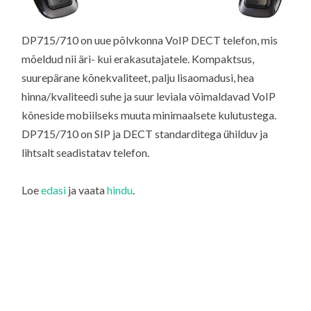
DP715/710 on uue põlvkonna VoIP DECT telefon, mis
mõeldud nii äri- kui erakasutajatele. Kompaktsus,
suurepärane kõnekvaliteet, palju lisaomadusi, hea
hinna/kvaliteedi suhe ja suur leviala võimaldavad VoIP
kõneside mobiilseks muuta minimaalsete kulutustega.
DP715/710 on SIP ja DECT standarditega ühilduv ja
lihtsalt seadistatav telefon.
Loe
edasi
ja vaata
hindu
.