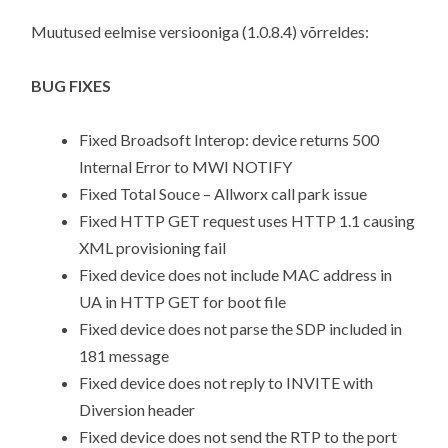
Muutused eelmise versiooniga (1.0.8.4) võrreldes:
BUG FIXES
Fixed Broadsoft Interop: device returns 500
Internal Error to MWI NOTIFY
Fixed Total Souce – Allworx call park issue
Fixed HTTP GET request uses HTTP 1.1 causing
XML provisioning fail
Fixed device does not include MAC address in
UA in HTTP GET for boot file
Fixed device does not parse the SDP included in
181 message
Fixed device does not reply to INVITE with
Diversion header
Fixed device does not send the RTP to the port