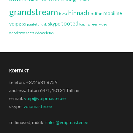
grandstream
hinnad
mobiilne
hotifon
h.264
tooted
voip
skype
pbx
puutetundlik
touchscreen
video
videokonverents
videotelefon
KONTAKT
telefon: +372 681 8759
aadress: Tatari 64/1, 10134 Tallinn
e-mail:
voip@voipmaster.ee
skype:
voipmaster.ee
tellimused, müük:
sales@voipmaster.ee