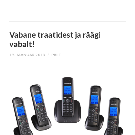
Vabane traatidest ja räägi
vabalt!
19. JAANUAR 2013
/
PRIIT