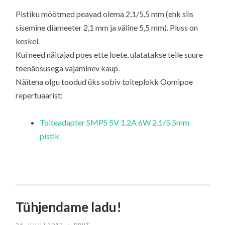
Pistiku mõõtmed peavad olema 2,1/5,5 mm (ehk siis
sisemine diameeter 2,1 mm ja väline 5,5 mm). Pluss on
keskel.
Kui need näitajad poes ette loete, ulatatakse teile suure
tõenäosusega vajaminev kaup.
Näitena olgu toodud üks sobiv toiteplokk Oomipoe
repertuaarist:
Toiteadapter SMPS 5V 1.2A 6W 2.1/5.5mm
pistik
Tühjendame ladu!
26. JUULI 2012
/
PRIIT