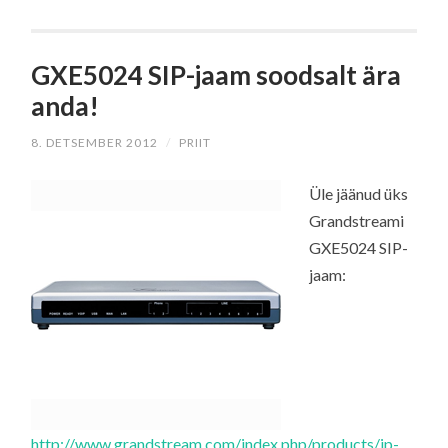
GXE5024 SIP-jaam soodsalt ära
anda!
8. DETSEMBER 2012
/
PRIIT
Üle jäänud üks
Grandstreami
GXE5024 SIP-
jaam:
http://www.grandstream.com/index.php/products/ip-