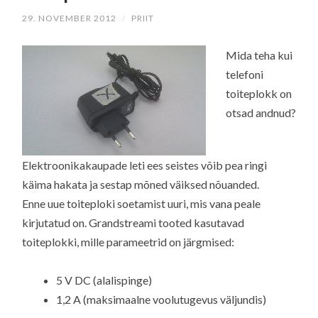
29. NOVEMBER 2012
/
PRIIT
Mida teha kui
telefoni
toiteplokk on
otsad andnud?
Elektroonikakaupade leti ees seistes võib pea ringi
käima hakata ja sestap mõned väiksed nõuanded.
Enne uue toiteploki soetamist uuri, mis vana peale
kirjutatud on. Grandstreami tooted kasutavad
toiteplokki, mille parameetrid on järgmised:
5 V DC (alalispinge)
1,2 A (maksimaalne voolutugevus väljundis)