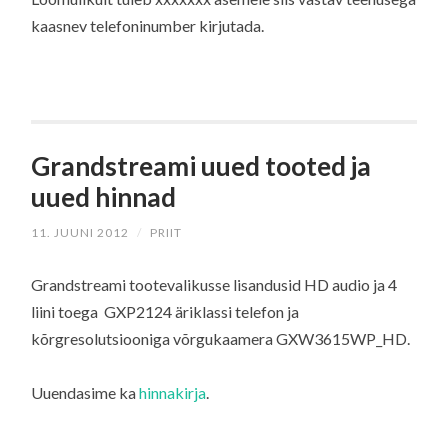
kaasnev telefoninumber kirjutada.
Grandstreami uued tooted ja
uued hinnad
11. JUUNI 2012
/
PRIIT
Grandstreami tootevalikusse lisandusid HD audio ja 4
liini toega GXP2124 äriklassi telefon ja
kõrgresolutsiooniga võrgukaamera GXW3615WP_HD.
Uuendasime ka
hinnakirja
.