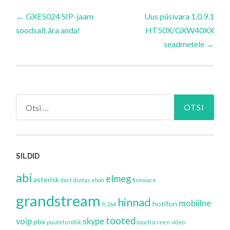
Navigeerimine
←
GXE5024 SIP-jaam
Uus püsivara 1.0.9.1
soodsalt ära anda!
HT50X/GXW40XX
seadmetele
→
Otsi:
SILDID
abi
elmeg
asterisk
dect
divitas
elion
firmware
grandstream
hinnad
mobiilne
hotifon
h.264
tooted
voip
skype
pbx
puutetundlik
touchscreen
video