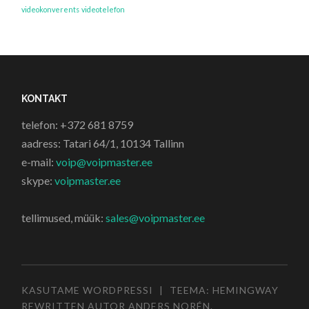
videokonverents
videotelefon
KONTAKT
telefon: +372 681 8759
aadress: Tatari 64/1, 10134 Tallinn
e-mail:
voip@voipmaster.ee
skype:
voipmaster.ee
tellimused, müük:
sales@voipmaster.ee
KASUTAME WORDPRESSI
|
TEEMA: HEMINGWAY
REWRITTEN AUTOR
ANDERS NORÉN
.