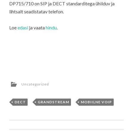
DP715/710 on SIP ja DECT standarditega ühilduv ja
lihtsalt seadistatav telefon.
Loe
edasi
ja vaata
hindu
.
Uncategorized
DECT
,
GRANDSTREAM
,
MOBIILNE VOIP