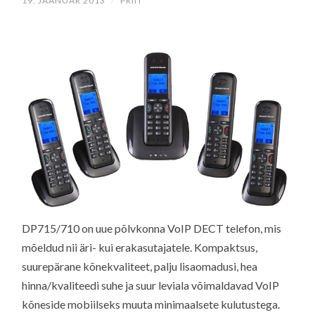
19. JAANUAR 2013
/
PRIIT
DP715/710 on uue põlvkonna VoIP DECT telefon, mis
mõeldud nii äri- kui erakasutajatele. Kompaktsus,
suurepärane kõnekvaliteet, palju lisaomadusi, hea
hinna/kvaliteedi suhe ja suur leviala võimaldavad VoIP
kõneside mobiilseks muuta minimaalsete kulutustega.