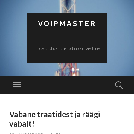
VOIPMASTER
… head ühendused üle maailma!
Menüü
Otsi
SISU
JUURDE
Vabane traatidest ja räägi
EDASI
vabalt!