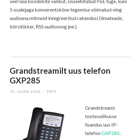
veel laia koodekite valikut, sisseehitatud PoE tuge, kuni
5 osalejaga konverentskõne tegemise võimalust ning
uudisena mitmeid integreeritud rakendusi (ilmateade,
börsitikker, RSS uudisvoog jne.).
Grandstreamilt uus telefon
GXP285
15. JUUNI 2010
/
PRIIT
Grandstreami
tootevalikusse
lisandus uus IP-
telefon
GXP285
.