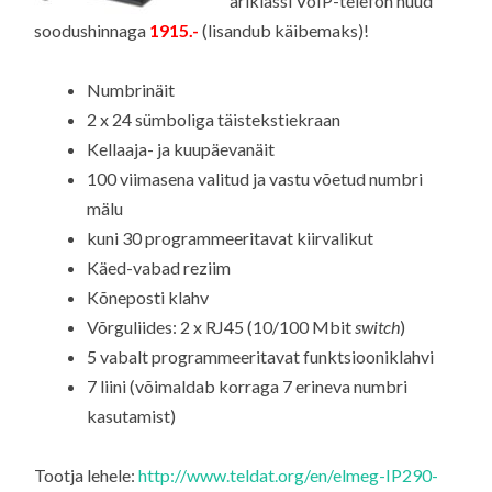
äriklassi VoIP-telefon nüüd
soodushinnaga
1915.-
(lisandub käibemaks)!
Numbrinäit
2 x 24 sümboliga täistekstiekraan
Kellaaja- ja kuupäevanäit
100 viimasena valitud ja vastu võetud numbri
mälu
kuni 30 programmeeritavat kiirvalikut
Käed-vabad reziim
Kõneposti klahv
Võrguliides: 2 x RJ45 (10/100 Mbit
switch
)
5 vabalt programmeeritavat funktsiooniklahvi
7 liini (võimaldab korraga 7 erineva numbri
kasutamist)
Tootja lehele:
http://www.teldat.org/en/elmeg-IP290-