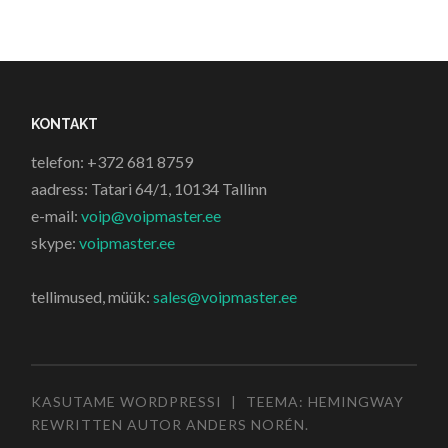
KONTAKT
telefon: +372 681 8759
aadress: Tatari 64/1, 10134 Tallinn
e-mail:
voip@voipmaster.ee
skype:
voipmaster.ee
tellimused, müük:
sales@voipmaster.ee
KASUTAME WORDPRESSI
|
TEEMA: HEMINGWAY
REWRITTEN AUTOR
ANDERS NORÉN
.