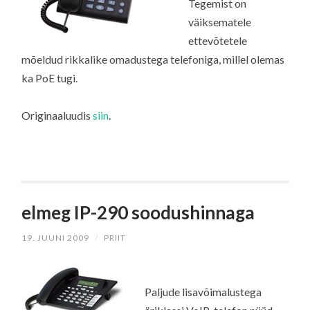
Tegemist on
väiksematele
ettevõtetele
mõeldud rikkalike omadustega telefoniga, millel olemas
ka PoE tugi.
Originaaluudis
siin
.
elmeg IP-290 soodushinnaga
19. JUUNI 2009
/
PRIIT
Paljude lisavõimalustega