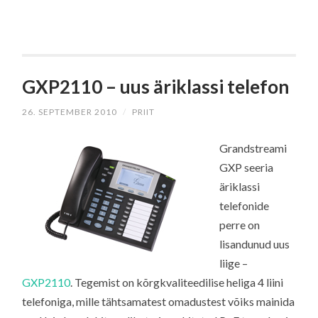
GXP2110 – uus äriklassi telefon
26. SEPTEMBER 2010
/
PRIIT
Grandstreami
GXP seeria
äriklassi
telefonide
perre on
lisandunud uus
liige –
GXP2110
. Tegemist on kõrgkvaliteedilise heliga 4 liini
telefoniga, mille tähtsamatest omadustest võiks mainida