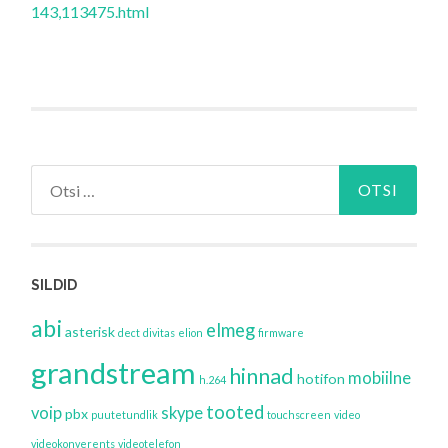
143,113475.html
Otsi:
SILDID
abi
elmeg
asterisk
dect
divitas
elion
firmware
grandstream
hinnad
mobiilne
hotifon
h.264
tooted
voip
skype
pbx
puutetundlik
touchscreen
video
videokonverents
videotelefon