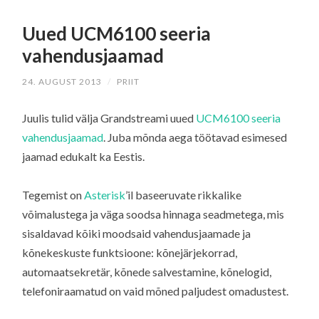
Uued UCM6100 seeria
vahendusjaamad
24. AUGUST 2013
/
PRIIT
Juulis tulid välja Grandstreami uued
UCM6100 seeria
vahendusjaamad
. Juba mõnda aega töötavad esimesed
jaamad edukalt ka Eestis.
Tegemist on
Asterisk
’il baseeruvate rikkalike
võimalustega ja väga soodsa hinnaga seadmetega, mis
sisaldavad kõiki moodsaid vahendusjaamade ja
kõnekeskuste funktsioone: kõnejärjekorrad,
automaatsekretär, kõnede salvestamine, kõnelogid,
telefoniraamatud on vaid mõned paljudest omadustest.