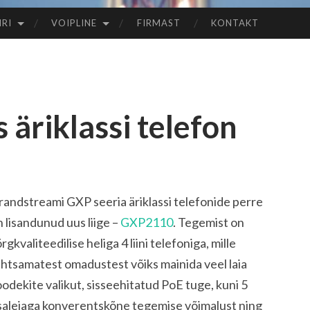
IRI
VOIPLINE
FIRMAST
KONTAKT
äriklassi telefon
randstreami GXP seeria äriklassi telefonide perre
 lisandunud uus liige –
GXP2110
. Tegemist on
rgkvaliteedilise heliga 4 liini telefoniga, mille
ähtsamatest omadustest võiks mainida veel laia
odekite valikut, sisseehitatud PoE tuge, kuni 5
salejaga konverentskõne tegemise võimalust ning