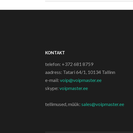
KONTAKT
telefon: +372 681 8759
aadress: Tatari 64/1, 10134 Tallinn
e-mail:
voip@voipmaster.ee
skype:
voipmaster.ee
tellimused, müük:
sales@voipmaster.ee