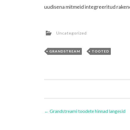
uudisena mitmeid integreeritud rakendu
Uncategorized
,
GRANDSTREAM
TOOTED
Navigeerimine
←
Grandstreami toodete hinnad langesid