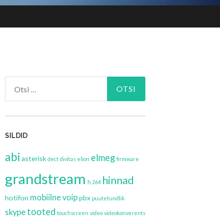
Otsi:
SILDID
abi
elmeg
asterisk
dect
divitas
elion
firmware
grandstream
hinnad
h.264
mobiilne voip
hotifon
pbx
puutetundlik
tooted
skype
touchscreen
video
videokonverents