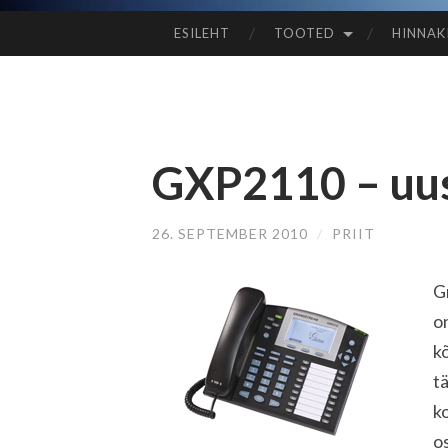
ESILEHT
TOOTED
HINNAK
SISU
JUURDE
EDASI
GXP2110 – uus 
26. SEPTEMBER 2010
/
PRIIT
G
on
kõ
t
ko
o