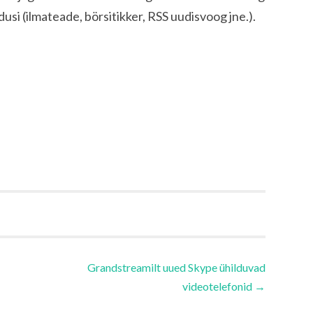
si (ilmateade, börsitikker, RSS uudisvoog jne.).
Grandstreamilt uued Skype ühilduvad
videotelefonid
→