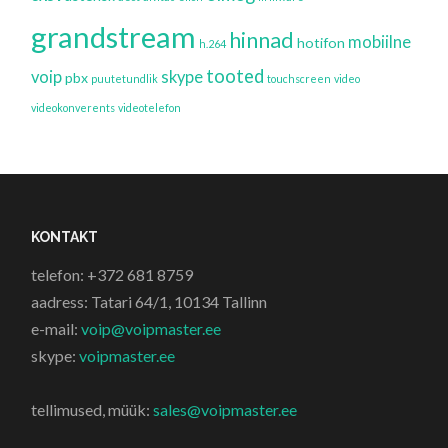
grandstream
hinnad
mobiilne
hotifon
h.264
tooted
voip
skype
pbx
puutetundlik
touchscreen
video
videokonverents
videotelefon
KONTAKT
telefon: +372 681 8759
aadress: Tatari 64/1, 10134 Tallinn
e-mail:
voip@voipmaster.ee
skype:
voipmaster.ee
tellimused, müük:
sales@voipmaster.ee