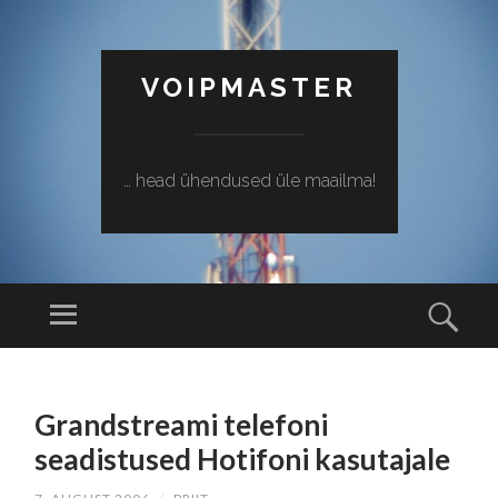
VOIPMASTER
… head ühendused üle maailma!
Menüü
Otsi
SISU
JUURDE
Grandstreami telefoni
EDASI
seadistused Hotifoni kasutajale