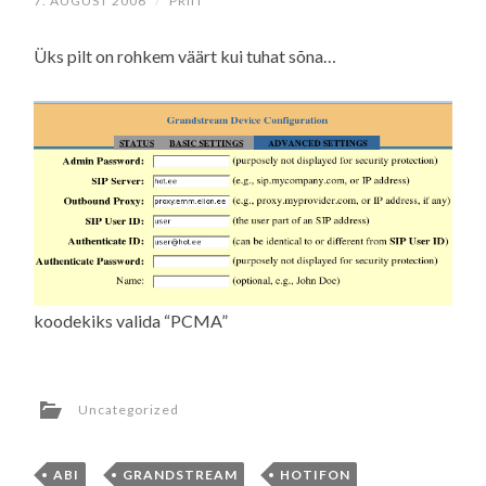
7. AUGUST 2006
/
PRIIT
Üks pilt on rohkem väärt kui tuhat sõna…
koodekiks valida “PCMA”
Uncategorized
ABI
,
GRANDSTREAM
,
HOTIFON