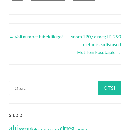
Navigeerimine
←
Vali number hiireklikiga!
snom 190 / elmeg IP-290
telefoni seadistused
Hotifoni kasutajale
→
Otsi:
SILDID
abi
elmeg
asterisk
dect
divitas
elion
firmware