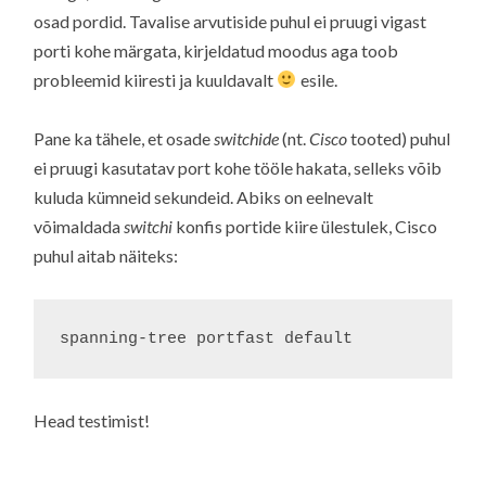
osad pordid. Tavalise arvutiside puhul ei pruugi vigast
porti kohe märgata, kirjeldatud moodus aga toob
probleemid kiiresti ja kuuldavalt
esile.
Pane ka tähele, et osade
switchide
(nt.
Cisco
tooted) puhul
ei pruugi kasutatav port kohe tööle hakata, selleks võib
kuluda kümneid sekundeid. Abiks on eelnevalt
võimaldada
switchi
konfis portide kiire ülestulek, Cisco
puhul aitab näiteks:
spanning-tree portfast default
Head testimist!