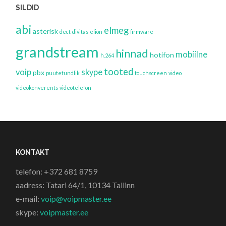
SILDID
abi
elmeg
asterisk
dect
divitas
elion
firmware
grandstream
hinnad
mobiilne
hotifon
h.264
tooted
voip
skype
pbx
puutetundlik
touchscreen
video
videokonverents
videotelefon
KONTAKT
telefon: +372 681 8759
aadress: Tatari 64/1, 10134 Tallinn
e-mail:
voip@voipmaster.ee
skype:
voipmaster.ee