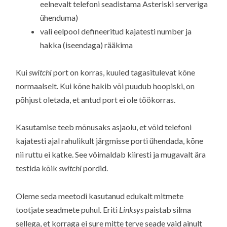
eelnevalt telefoni seadistama Asteriski serveriga
ühenduma)
vali eelpool defineeritud kajatesti number ja
hakka (iseendaga) rääkima
Kui
switchi
port on korras, kuuled tagasitulevat kõne
normaalselt. Kui kõne hakib või puudub hoopiski, on
põhjust oletada, et antud port ei ole töökorras.
Kasutamise teeb mõnusaks asjaolu, et võid telefoni
kajatesti ajal rahulikult järgmisse porti ühendada, kõne
nii ruttu ei katke. See võimaldab kiiresti ja mugavalt ära
testida kõik
switchi
pordid.
Oleme seda meetodi kasutanud edukalt mitmete
tootjate seadmete puhul. Eriti
Linksys
paistab silma
sellega, et korraga ei sure mitte terve seade vaid ainult