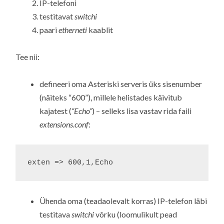
IP-telefoni
testitavat
switchi
paari
etherneti
kaablit
Tee nii:
defineeri oma Asteriski serveris üks sisenumber
(näiteks “600”), millele helistades käivitub
kajatest (
“Echo”
) – selleks lisa vastav rida faili
extensions.conf
:
exten => 600,1,Echo
Ühenda oma (teadaolevalt korras) IP-telefon läbi
testitava
switchi
võrku (loomulikult pead