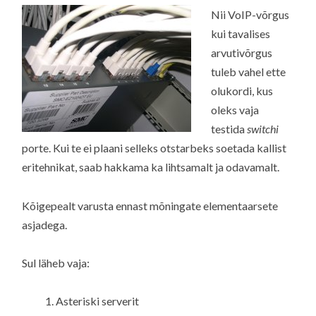
Nii VoIP-võrgus
kui tavalises
arvutivõrgus
tuleb vahel ette
olukordi, kus
oleks vaja
testida
switchi
porte. Kui te ei plaani selleks otstarbeks soetada kallist
eritehnikat, saab hakkama ka lihtsamalt ja odavamalt.
Kõigepealt varusta ennast mõningate elementaarsete
asjadega.
Sul läheb vaja:
Asteriski serverit