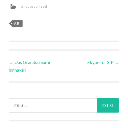
Uncategorized
ABI
Navigeerimine
←
Uus Grandstreami
Skype for SIP
→
hinnakiri
Otsi: