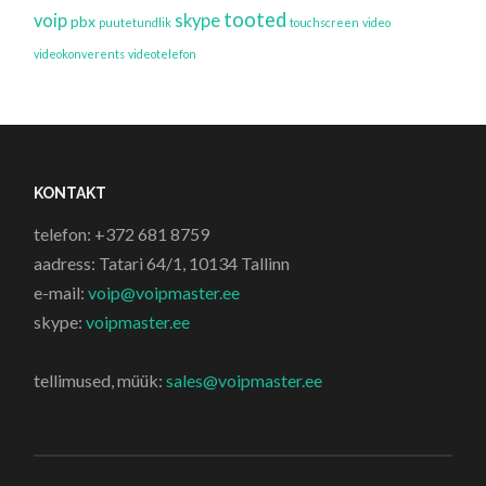
tooted
voip
skype
pbx
puutetundlik
touchscreen
video
videokonverents
videotelefon
KONTAKT
telefon: +372 681 8759
aadress: Tatari 64/1, 10134 Tallinn
e-mail:
voip@voipmaster.ee
skype:
voipmaster.ee
tellimused, müük:
sales@voipmaster.ee