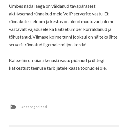
Umbes nädal aega on väldanud tavapärasest
aktiivsemad rünnakud meie VoIP serverite vastu. Et
rünnakute iseloom ja kestus on olnud muutuvad, oleme
vastavalt vajadusele ka kaitset ümber korraldanud ja
tõhustanud. Viimase kolme tunni jooksul on näiteks ühte
serverit rünnatud ligemale miljon korda!
Kaitseliin on siiani kenasti vastu pidanud ja ühtegi
katkestust teenuse tarbijatele kaasa toonud ei ole.
Uncategorized