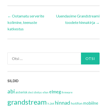
Navigeerimine
←
Ootamatu serverite
Uuendasime Grandstreami
kolimine, teenuste
toodete hinnakirja
→
katkestus
Otsi:
SILDID
abi
elmeg
asterisk
dect
divitas
elion
firmware
grandstream
hinnad
mobiilne
hotifon
h.264