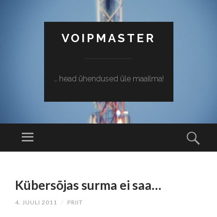
VOIPMASTER
… head ühendused üle maailma!
Menüü
Otsi
SISU
JUURDE
Kübersõjas surma ei saa…
EDASI
4. JUULI 2011
/
PRIIT